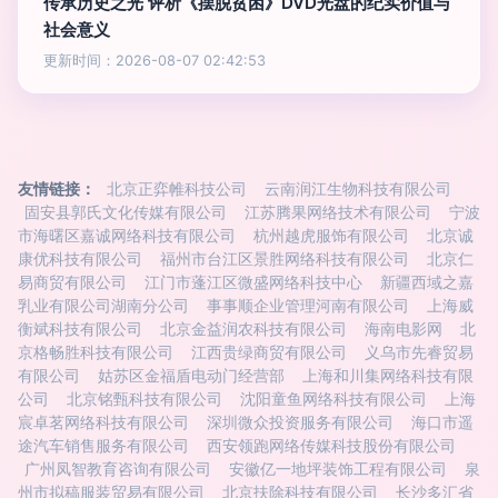
传承历史之光 评析《摆脱贫困》DVD光盘的纪实价值与
社会意义
更新时间：2026-08-07 02:42:53
友情链接：
北京正弈帷科技公司
云南润江生物科技有限公司
固安县郭氏文化传媒有限公司
江苏腾果网络技术有限公司
宁波
市海曙区嘉诚网络科技有限公司
杭州越虎服饰有限公司
北京诚
康优科技有限公司
福州市台江区景胜网络科技有限公司
北京仁
易商贸有限公司
江门市蓬江区微盛网络科技中心
新疆西域之嘉
乳业有限公司湖南分公司
事事顺企业管理河南有限公司
上海威
衡斌科技有限公司
北京金益润农科技有限公司
海南电影网
北
京格畅胜科技有限公司
江西贵绿商贸有限公司
义乌市先睿贸易
有限公司
姑苏区金福盾电动门经营部
上海和川集网络科技有限
公司
北京铭甄科技有限公司
沈阳童鱼网络科技有限公司
上海
宸卓茗网络科技有限公司
深圳微众投资服务有限公司
海口市遥
途汽车销售服务有限公司
西安领跑网络传媒科技股份有限公司
广州凤智教育咨询有限公司
安徽亿一地坪装饰工程有限公司
泉
州市拟稿服装贸易有限公司
北京扶除科技有限公司
长沙多汇省