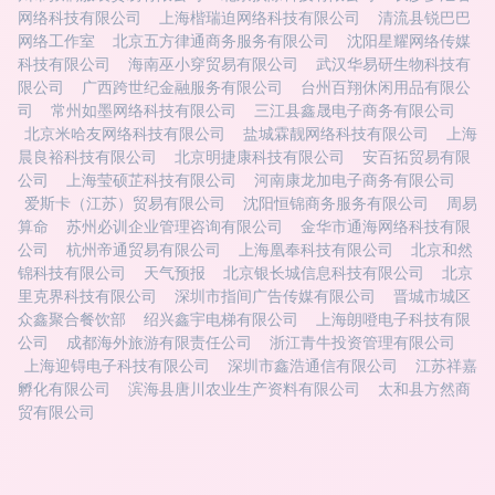
网络科技有限公司
上海楷瑞迫网络科技有限公司
清流县锐巴巴
网络工作室
北京五方律通商务服务有限公司
沈阳星耀网络传媒
科技有限公司
海南巫小穿贸易有限公司
武汉华易研生物科技有
限公司
广西跨世纪金融服务有限公司
台州百翔休闲用品有限公
司
常州如墨网络科技有限公司
三江县鑫晟电子商务有限公司
北京米哈友网络科技有限公司
盐城霖靓网络科技有限公司
上海
晨良裕科技有限公司
北京明捷康科技有限公司
安百拓贸易有限
公司
上海莹硕芷科技有限公司
河南康龙加电子商务有限公司
爱斯卡（江苏）贸易有限公司
沈阳恒锦商务服务有限公司
周易
算命
苏州必训企业管理咨询有限公司
金华市通海网络科技有限
公司
杭州帝通贸易有限公司
上海凰奉科技有限公司
北京和然
锦科技有限公司
天气预报
北京银长城信息科技有限公司
北京
里克界科技有限公司
深圳市指间广告传媒有限公司
晋城市城区
众鑫聚合餐饮部
绍兴鑫宇电梯有限公司
上海朗噔电子科技有限
公司
成都海外旅游有限责任公司
浙江青牛投资管理有限公司
上海迎锝电子科技有限公司
深圳市鑫浩通信有限公司
江苏祥嘉
孵化有限公司
滨海县唐川农业生产资料有限公司
太和县方然商
贸有限公司